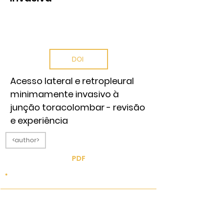
Págin
236
a:
DOI
Acesso lateral e retropleural
minimamente invasivo à
junção toracolombar - revisão
e experiência
<author>
PDF